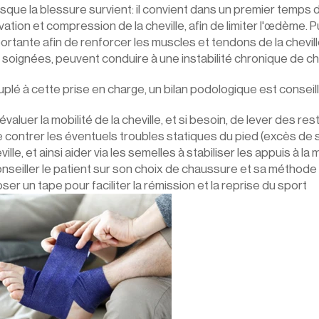
sque la blessure survient: il convient dans un premier temps
vation et compression de la cheville, afin de limiter l'œdème. P
ortante afin de renforcer les muscles et tendons de la cheville 
 soignées, peuvent conduire à une instabilité chronique de che
plé à cette prise en charge, un bilan podologique est conseill
d’évaluer la mobilité de la cheville, et si besoin, de lever des r
e contrer les éventuels troubles statiques du pied (excès de su
ville, et ainsi aider via les semelles à stabiliser les appuis à l
onseiller le patient sur son choix de chaussure et sa méthode
oser un tape pour faciliter la rémission et la reprise du sport