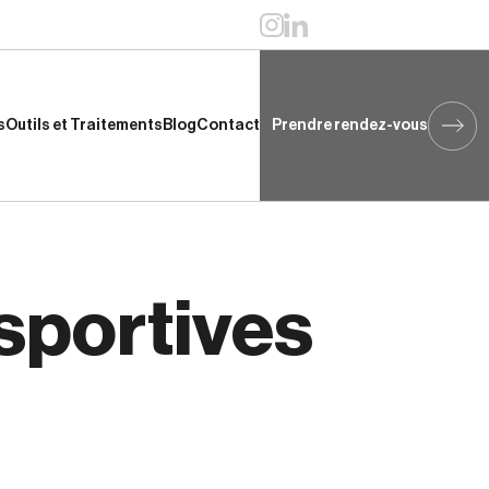
s
Outils et Traitements
Blog
Contact
Prendre rendez-vous
s
Outils et Traitements
Blog
Contact
Prendre rendez-vous
portives  