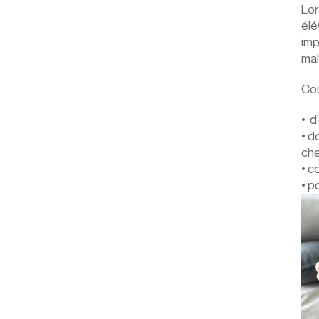
Lor
élé
imp
mal
Cou
•  
• d
che
• c
• p