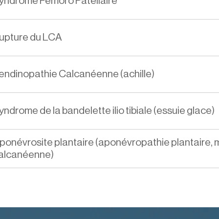
yndrome Fémoro Patellaire
upture du LCA
endinopathie Calcanéenne (achille) 
yndrome de la bandelette ilio tibiale (essuie glace) 
ponévrosite plantaire (aponévropathie plantaire, 
alcanéenne)