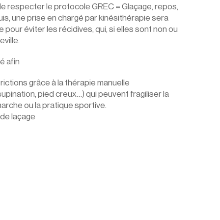
 de respecter le protocole GREC = Glaçage, repos, 
uis, une prise en chargé par kinésithérapie sera 
pour éviter les récidives, qui, si elles sont non ou 
ville.
é afin
estrictions grâce à la thérapie manuelle
pination, pied creux…) qui peuvent fragiliser la 
a marche ou la pratique sportive.
 de laçage