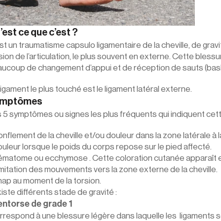
’est ce que c’est ?
st un traumatisme capsulo ligamentaire de la cheville, de gravi
sion de l’articulation, le plus souvent en externe. Cette bles
ucoup de changement d’appui et de réception de sauts (basket
ligament le plus touché est le ligament latéral externe.
ymptômes
 5 symptômes ou signes les plus fréquents qui indiquent cett
onflement de la cheville et/ou douleur dans la zone latérale à 
ouleur lorsque le poids du corps repose sur le pied affecté.
ématome ou ecchymose . Cette coloration cutanée apparaît en 
imitation des mouvements vers la zone externe de la cheville.
nap au moment de la torsion.
existe différents stade de gravité :
l’entorse de grade 1