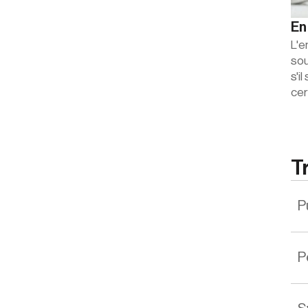
En
L'e
sou
s'i
cer
T
P
P