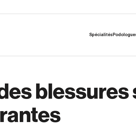
Spécialités
Praticien
Spécialités
Podologue
es blessures s
urantes