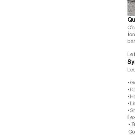
Qu
C’e
tor
bea
Le 
S
Les
• G
• D
• H
• L
• S
Il 
 • 
 Correspond à une blessure légère dans laquelle les  ligaments sont étirés mais aucun type de déchirure ne se 