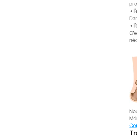
pro
 • 
Dan
 • 
C'e
néc
Nou
Mér
Cen
Tr